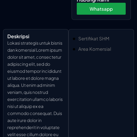
Whatsapp
Deskripsi
Sertifikat SHM
Lokasi strategis untuk bisnis
Area Komersial
dan komersial Lorem ipsum
dolor sit amet, consectetur
adipiscing elit, sed do
eiusmod tempor incididunt
ut labore et dolore magna
aliqua. Ut enim ad minim
veniam, quis nostrud
exercitation ullamco laboris
nisi ut aliquip ex ea
commodo consequat. Duis
aute irure dolor in
reprehenderit in voluptate
velit esse cillum dolore eu