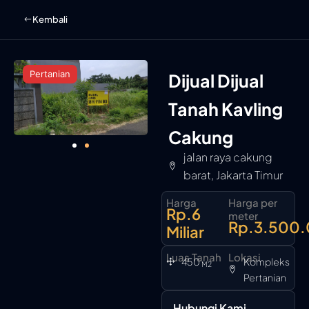
Skip
Kembali
to
content
Pertanian
Dijual Dijual
Tanah Kavling
Cakung
jalan raya cakung
barat, Jakarta Timur
Harga
Harga per
Rp.6
meter
Rp.3.500
Miliar
Luas Tanah
Lokasi
450
Kompleks
M2
Pertanian
Hubungi Kami